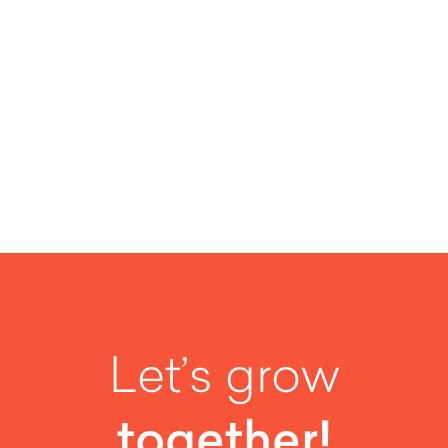
SEE MORE
Let’s grow
together!